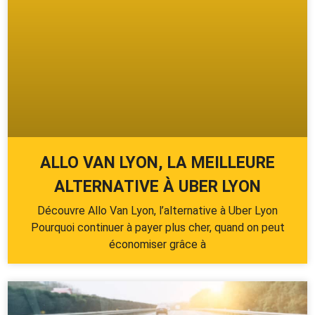
ALLO VAN LYON, LA MEILLEURE
ALTERNATIVE À UBER LYON
Découvre Allo Van Lyon, l’alternative à Uber Lyon
Pourquoi continuer à payer plus cher, quand on peut
économiser grâce à