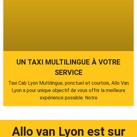
UN TAXI MULTILINGUE À VOTRE
SERVICE
Taxi Cab Lyon Multilingue, ponctuel et courtois, Allo Van
Lyon a pour unique objectif de vous offrir la meilleure
expérience possible. Notre
Allo van Lyon est sur