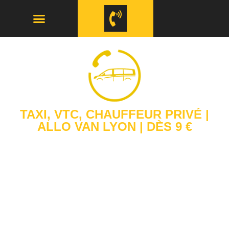
TAXI, VTC, CHAUFFEUR PRIVÉ |
ALLO VAN LYON | DÈS 9 €
Allo Van Lyon vous propose des prestations pour
un
Taxi Lyon
, un
VTC Lyon
ou un
Chauffeur
Lyon
en berline ou en van. Nous assurons les
prises en charge rapidement en privilégiant le
confort et en assurant un service de qualité. Chez
Allo Van Lyon, votre chauffeur, sera courtois,