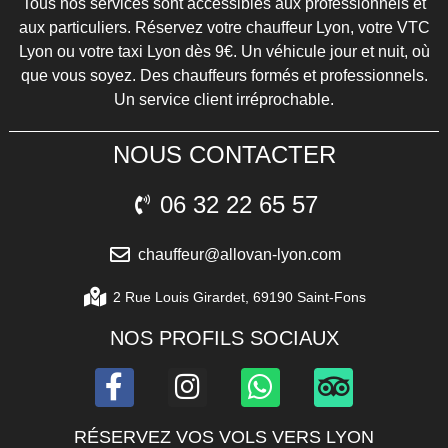
Tous nos services sont accessibles aux professionnels et
aux particuliers. Réservez votre chauffeur Lyon, votre VTC
Lyon ou votre taxi Lyon dès 9€. Un véhicule jour et nuit, où
que vous soyez. Des chauffeurs formés et professionnels.
Un service client irréprochable.
NOUS CONTACTER
06 32 22 65 57
chauffeur@allovan-lyon.com
2​ ​R​u​e​ ​L​o​u​i​s​ ​G​i​r​a​r​d​e​t​,​ ​6​9​1​9​0​ ​S​a​i​n​t​-​F​o​n​s
NOS PROFILS SOCIAUX
RÉSERVEZ VOS VOLS VERS LYON