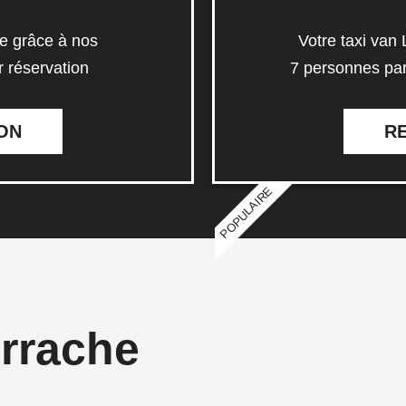
e grâce à nos
Votre taxi van
r réservation
7 personnes par
ON
R
POPULAIRE
rrache