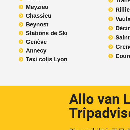
Trans
Meyzieu
Rilli
Chassieu
Vaulx
Beynost
Déci
Stations de Ski
Saint
Genève
Gren
Annecy
Cour
Taxi colis Lyon
Allo van 
Tripadvis