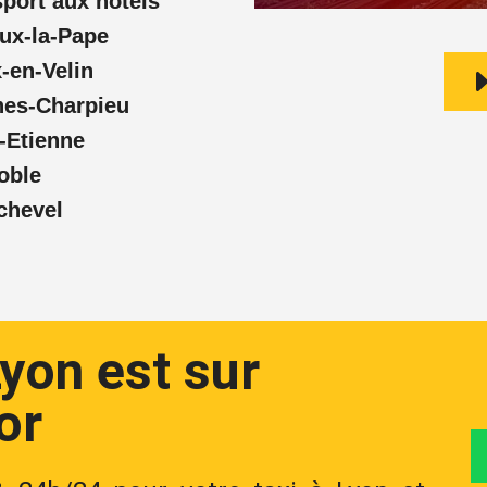
port aux hôtels
eux-la-Pape
-en-Velin
nes-Charpieu
-Etienne
oble
chevel
Lyon est sur
or