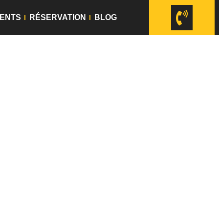
ENTS
RÉSERVATION
BLOG
ache
ache,
ou un
chauffeur
Lyon Perrache
vous
r sans se soucier des retards, vous pouvez
upplément vous garantit des déplacements en
nt vos trajets partout où vous le souhaitez à