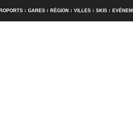
ROPORTS
GARES
RÉGION
VILLES
SKIS
EVÉNEM
i Lyon Perr
 vous soyez. Un
taxi
Lyon Perrache,
un
VTC
Lyon Perr
c ponctualité. Comme il est important de pouvoir voyage
che
vous attende à un endroit précis. Ce service sans s
s
et les
gares
.
Nous facilitons vos déplacements en assura
Lyon
et ses alentours.