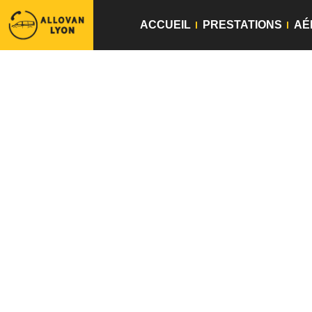
ACCUEIL
PRESTATIONS
AÉ
Tax
Allo Van Lyon
vient vous chercher où que
transportera là où vous le désirez et ave
demander que votre
chauffeur Lyon Perra
toute tranquillité depuis ou vers les
aéroport