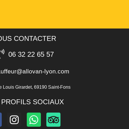
OUS CONTACTER
06 32 22 65 57
uffeur@allovan-lyon.com
​ ​L​o​u​i​s​ ​G​i​r​a​r​d​e​t​,​ ​6​9​1​9​0​ ​S​a​i​n​t​-​F​o​n​s
 PROFILS SOCIAUX