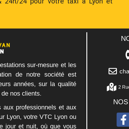
 & 24h/24 pour votre taxi à Lyon et
N
estations sur-mesure et les
cha
ation de notre société est
eurs années, sur la qualité
2​ ​R​u​e
 de nos clients.
NOS
s aux professionnels et aux
eur Lyon, votre VTC Lyon ou
e jour et nuit, où que vous