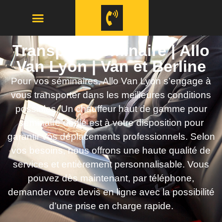
Transport Séminaire | Allo
Van Lyon | Van et Berline
Pour vos séminaires, Allo Van Lyon s’engage à
vous transporter dans les meilleures conditions
possibles. Un chauffeur haut de gamme pour
séminaire dédié est à votre disposition pour
garantir vos déplacements professionnels. Selon
vos besoins, nous offrons une haute qualité de
services et entièrement personnalisable. Vous
pouvez dès maintenant, par téléphone,
demander votre devis en ligne avec la possibilité
d’une prise en charge rapide.