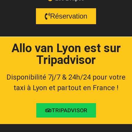
Réservation
Allo van Lyon est sur
Tripadvisor
Disponibilité 7j/7 & 24h/24 pour votre
taxi à Lyon et partout en France !
TRIPADVISOR