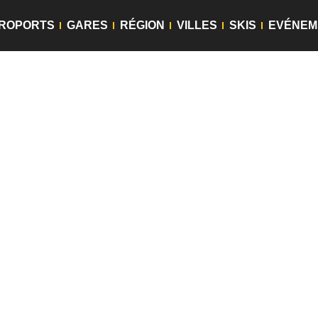
ROPORTS
GARES
RÉGION
VILLES
SKIS
EVÉNEM
uffeur Lyon
os
transferts à Lyon
et en Rhône-Alpes. Of
. Profitez d’un pur moment de confort e
it par votre
chauffeur privé Lyon
. Le coût
surcoût. Notre tarification inclus, péages