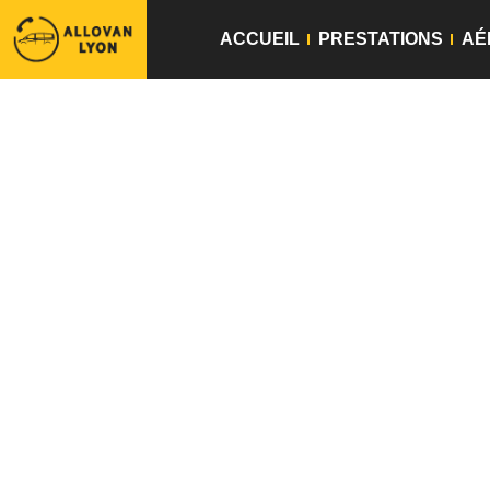
ACCUEIL
PRESTATIONS
AÉ
Cha
Bénéficiez d’un
chauffeur Lyon
pour v
de standing pour tous vos déplacements
véhicule adapté à vos besoins et condu
est communiqué à l’avance et cela sans 