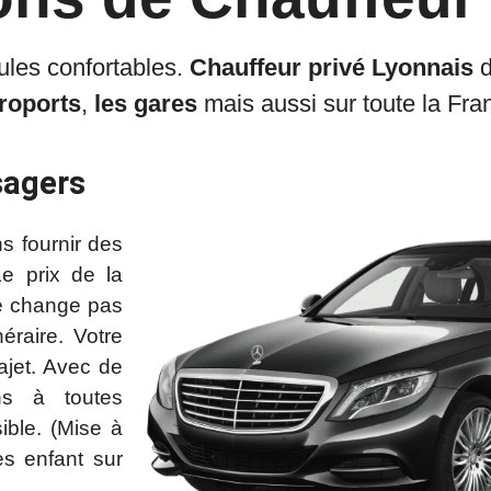
ules confortables.
Chauffeur privé Lyonnais
d
roports
,
les
gares
mais aussi sur toute la Fran
sagers
s fournir des
e prix de la
ne change pas
éraire. Votre
ajet. Avec de
ns à toutes
ible. (Mise à
es enfant sur