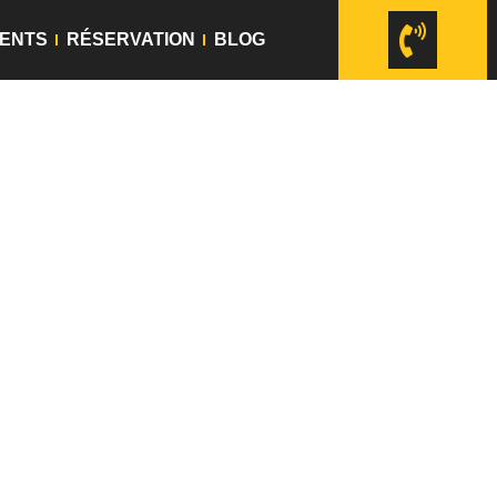
ENTS
RÉSERVATION
BLOG
frez-vous un service
t de détente, dans un
 de votre trajet vous
, attente, bagages et