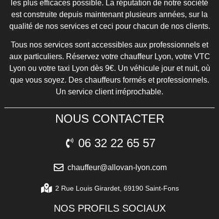
les plus efficaces possible. La réputation de notre société
est construite depuis maintenant plusieurs années, sur la
qualité de nos services et ceci pour chacun de nos clients.
Tous nos services sont accessibles aux professionnels et
aux particuliers. Réservez votre chauffeur Lyon, votre VTC
Lyon ou votre taxi Lyon dès 9€. Un véhicule jour et nuit, où
que vous soyez. Des chauffeurs formés et professionnels.
Un service client irréprochable.
NOUS CONTACTER
06 32 22 65 57
chauffeur@allovan-lyon.com
2​ ​R​u​e​ ​L​o​u​i​s​ ​G​i​r​a​r​d​e​t​,​ ​6​9​1​9​0​ ​S​a​i​n​t​-​F​o​n​s
NOS PROFILS SOCIAUX